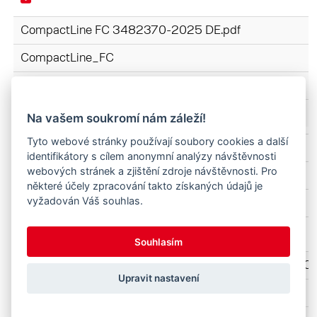
CompactLine FC 3482370-2025 DE.pdf
CompactLine_FC
DE
Na vašem soukromí nám záleží!
Tyto webové stránky používají soubory cookies a další
ProfiLine FZ-FS 3620-4842 3744770-2025 DE.pdf
identifikátory s cílem anonymní analýzy návštěvnosti
webových stránek a zjištění zdroje návštěvnosti. Pro
ProfiLine_FS-FZ
některé účely zpracování takto získaných údajů je
vyžadován Váš souhlas.
DE
Souhlasím
Werkzeuge-Profi Schaufeln 3702250 B57WZ4 160-00
Upravit nastavení
Werkzeuge