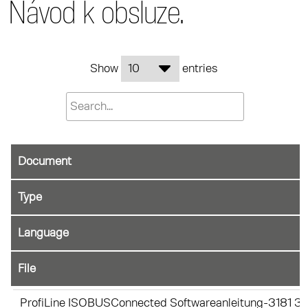
Návod k obsluze.
Show
entries
Document
File
ProfiLine ISOBUSConnected Softwareanleitung-3181 3