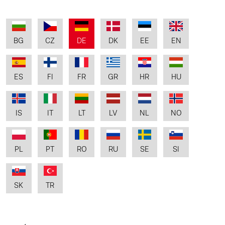
BG
CZ
DE
DK
EE
EN
ES
FI
FR
GR
HR
HU
IS
IT
LT
LV
NL
NO
PL
PT
RO
RU
SE
SI
SK
TR