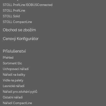
STOLL ProfiLine ISOBUSConnected
STOLL ProfiLine
STOLL Solid
STOLL CompactLine
Obchod se zbožím
Cenový Konfigurátor
Příslušenství
Přehled
Sortiment lžic
Uchopovací nářadí
Nářadí na balíky
Vidle na palety
Lesnické nářadí
Nářadí pro zdvihání pytlů
Ostatní nářadí
Nářadí CompactLine