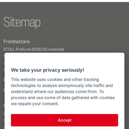
Sitemap
Frontlastare
STOLL ProfiLine ISOBUSConnected
STOLL ProfiLine
STOLL Solid
We take your privacy seriously!
STOLL CompactLine
This website uses cookies and other tracking
Reklammaterialbutik
technologies to analyse anonymously site traffic and
Pris konfigurator
understand where our audiences come from. To
process and use some of data gathered with cookies
we require your consent.
Redskap
Översikt
Accept
Skovelprogram
Gripande verktyg