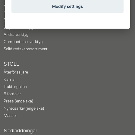
Balverktyg
Modify settings
Pallgafflar
Skogs-redskap
Bag-Lift-verktyg
Andra verktyg
CompactLine-verktyg
Solid redskapssortiment
STOLL
Återförsäljare
Karriär
Traktorgalleri
6 fördelar
Press (engelska)
Nyhetsarkiv (engelska)
Mässor
Nedladdningar