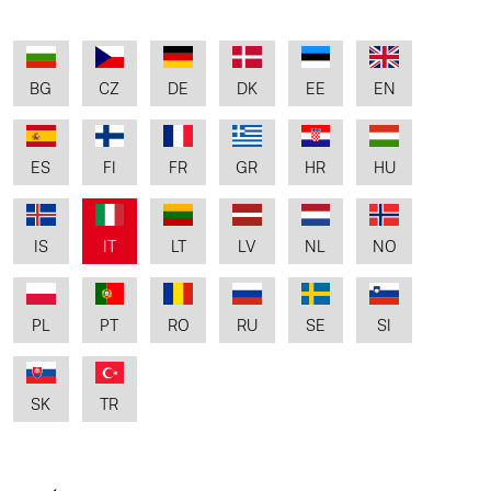
BG
CZ
DE
DK
EE
EN
ES
FI
FR
GR
HR
HU
IS
IT
LT
LV
NL
NO
PL
PT
RO
RU
SE
SI
SK
TR