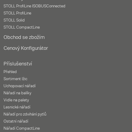
STOLL ProfiLine ISOBUSConnected
STOLL ProfiLine
STOLL Solid
STOLL CompactLine
Obchod se zbožím
Cenový Konfigurátor
Příslušenství
Přehled
Sortiment lžic
Uchopovací nářadí
Nářadí na balíky
Vidle na palety
Lesnické nářadí
Nářadí pro zdvihání pytlů
Ostatní nářadí
Nářadí CompactLine