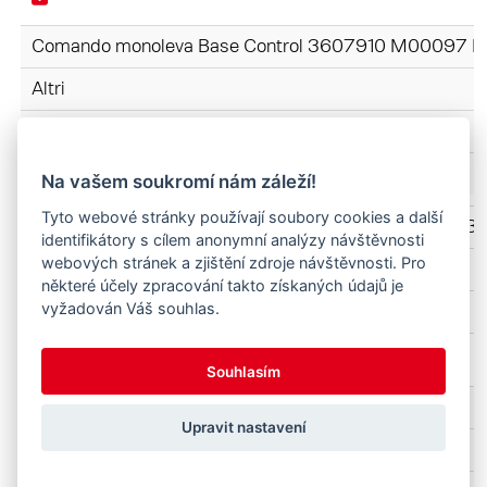
Comando monoleva Base Control 3607910 M00097 IT
Altri
IT
Na vašem soukromí nám záleží!
Tyto webové stránky používají soubory cookies a další
ProfiLine ISOBUSConnected Softwareanleitung-3181 3
identifikátory s cílem anonymní analýzy návštěvnosti
webových stránek a zjištění zdroje návštěvnosti. Pro
ProfiLine_FS-FZ
některé účely zpracování takto získaných údajů je
vyžadován Váš souhlas.
IT
Souhlasím
ProfiLine FZ-FS 3620-4842 3745170-2025 IT.pdf
Upravit nastavení
ProfiLine_FS-FZ