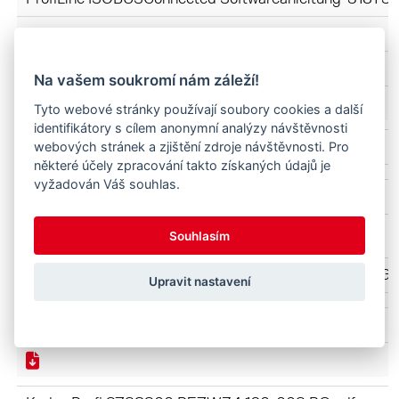
ProfiLine_FS-FZ
BG
Na vašem soukromí nám záleží!
Tyto webové stránky používají soubory cookies a další
identifikátory s cílem anonymní analýzy návštěvnosti
ProfiLine FZ-FS 3620-4842 3745050-2025 BG.pdf
webových stránek a zjištění zdroje návštěvnosti. Pro
některé účely zpracování takto získaných údajů je
vyžadován Váš souhlas.
BG
Souhlasím
Инструменти-Profi 3724270 B57WZ2 099-003 BG.
Upravit nastavení
BG