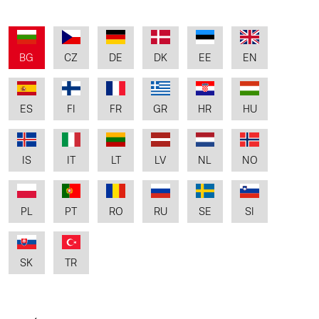
BG
CZ
DE
DK
EE
EN
ES
FI
FR
GR
HR
HU
IS
IT
LT
LV
NL
NO
PL
PT
RO
RU
SE
SI
SK
TR