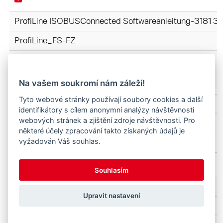
ProfiLine ISOBUSConnected Softwareanleitung-3181 
ProfiLine_FS-FZ
CZ
Na vašem soukromí nám záleží!
Tyto webové stránky používají soubory cookies a další
ProfiLine FZ-FS 3620-4842 3745060-2025-CZ.pdf
identifikátory s cílem anonymní analýzy návštěvnosti
webových stránek a zjištění zdroje návštěvnosti. Pro
ProfiLine_FS-FZ
některé účely zpracování takto získaných údajů je
vyžadován Váš souhlas.
CZ
Souhlasím
Lopaty Profi 3728310 B57WZ4 160-002 CZ.pdf
Upravit nastavení
Nářadí