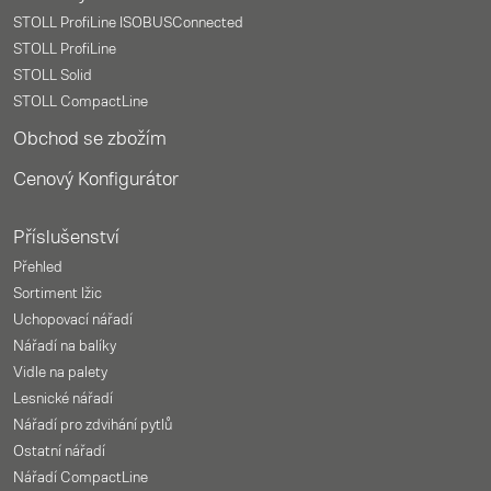
STOLL ProfiLine ISOBUSConnected
STOLL ProfiLine
STOLL Solid
STOLL CompactLine
Obchod se zbožím
Cenový Konfigurátor
Příslušenství
Přehled
Sortiment lžic
Uchopovací nářadí
Nářadí na balíky
Vidle na palety
Lesnické nářadí
Nářadí pro zdvihání pytlů
Ostatní nářadí
Nářadí CompactLine