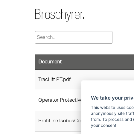
Broschyrer.
Document
TracLift PT.pdf
We take your priv
Operator Protective Guard (OPG) Kit PT.p
This website uses coo
anonymously site tra
from. To process and 
ProfiLine IsobusConnected P1617 PT.pdf
your consent.