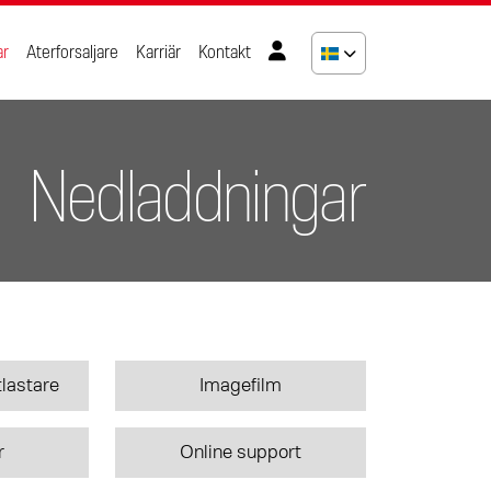
ar
Aterforsaljare
Karriär
Kontakt
Nedladdningar
ntlastare
Imagefilm
r
Online support