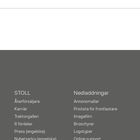
STOLL
Nedladdningar
Återförsäljare
Annonsmallar
Karriär
Prislista för frontlastare
Traktorgalleri
Imagefilm
6 fördelar
Broschyrer
Press (engelska)
Logotyper
Nyhetsarkiv (engelska)
Online support