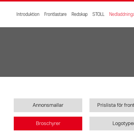
Introduktion
Frontlastare
Redskap
STOLL
Nedladdning
Annonsmallar
Prislista för fro
Broschyrer
Logotype