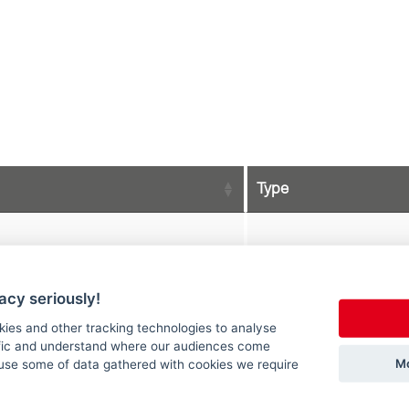
acy seriously!
df
kies and other tracking technologies to analyse
ffic and understand where our audiences come
Mo
use some of data gathered with cookies we require
IsobusConnected