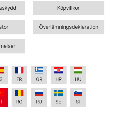
taskydd
Köpvillkor
stor
Överlämningsdeklaration
melser
S
FR
GR
HR
HU
T
RO
RU
SE
SI