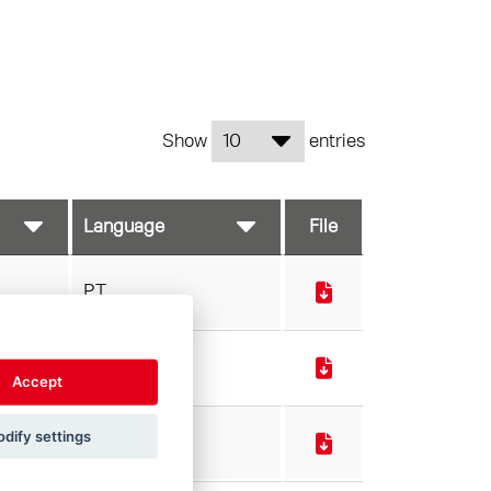
Show
entries
File
PT
PT
Accept
dify settings
PT