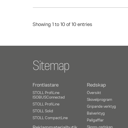
Showing 1 to 10 of 10 entries
Sitemap
Frontlastare
Redskap
STOLL ProfiLine
Översikt
ISOBUSConnected
Skovelprogram
STOLL ProfiLine
Gripande verktyg
STOLL Solid
Balverktyg
STOLL CompactLine
Pallgafflar
Reklammaterialbutik
Skogs-redskap