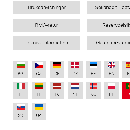
Bruksanvisningar
Sökande till da
RMA-retur
Reservdelsli
Teknisk information
Garantibestäm
BG
CZ
DE
DK
EE
EN
E
IT
LT
LV
NL
NO
PL
P
SK
UA