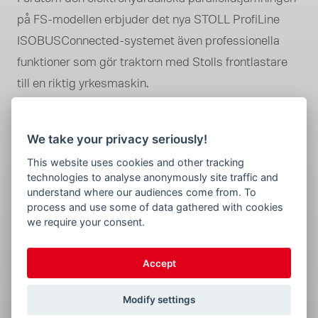
på FS-modellen erbjuder det nya STOLL ProfiLine
ISOBUSConnected-systemet även professionella
funktioner som gör traktorn med Stolls frontlastare
till en riktig yrkesmaskin.
De unika STOLL ProfiLine ISOBUSConnected-
We take your privacy seriously!
funktionerna tar arbetet med frontlastaren och
This website uses cookies and other tracking
traktorn till en ny nivå av komfort, användarvänlighet
technologies to analyse anonymously site traffic and
och precision.
understand where our audiences come from. To
process and use some of data gathered with cookies
we require your consent.
12 UNIKA
Accept
FUNKTIONER.
Modify settings