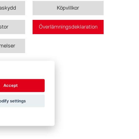
taskydd
Köpvillkor
stor
Överlämningsdeklaration
melser
Accept
dify settings