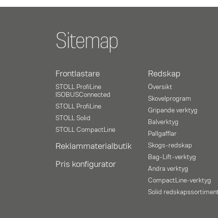
Sitemap
Frontlastare
Redskap
STOLL ProfiLine
Översikt
ISOBUSConnected
Skovelprogram
STOLL ProfiLine
Gripande verktyg
STOLL Solid
Balverktyg
STOLL CompactLine
Pallgafflar
Reklammaterialbutik
Skogs-redskap
Bag-Lift-verktyg
Pris konfigurator
Andra verktyg
CompactLine-verktyg
Solid redskapssortimen