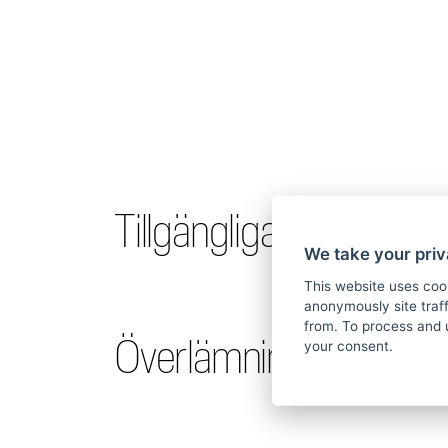
Tillgängliga språk.
We take your priv
This website uses coo
anonymously site tra
from. To process and 
Överlämningsdeklarati
your consent.