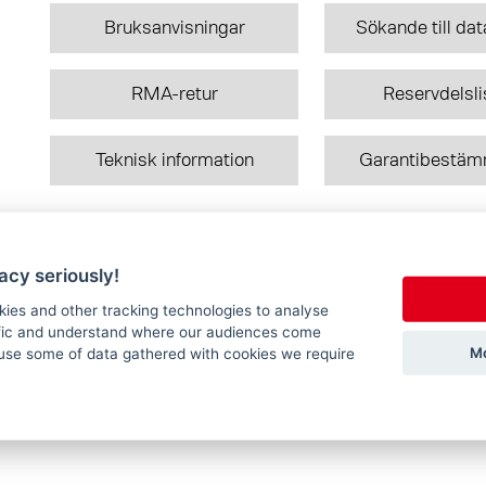
Bruksanvisningar
Sökande till da
RMA-retur
Reservdelsli
Teknisk information
Garantibestäm
acy seriously!
DE
EN
kies and other tracking technologies to analyse
ffic and understand where our audiences come
Mo
use some of data gathered with cookies we require
on.