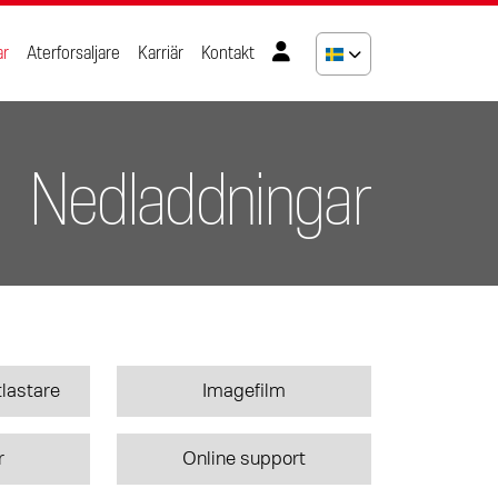
ar
Aterforsaljare
Karriär
Kontakt
Nedladdningar
ntlastare
Imagefilm
r
Online support