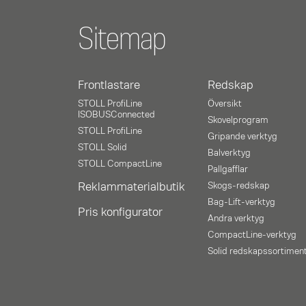
Sitemap
Frontlastare
Redskap
STOLL ProfiLine
Översikt
ISOBUSConnected
Skovelprogram
STOLL ProfiLine
Gripande verktyg
STOLL Solid
Balverktyg
STOLL CompactLine
Pallgafflar
Reklammaterialbutik
Skogs-redskap
Bag-Lift-verktyg
Pris konfigurator
Andra verktyg
CompactLine-verktyg
Solid redskapssortimen