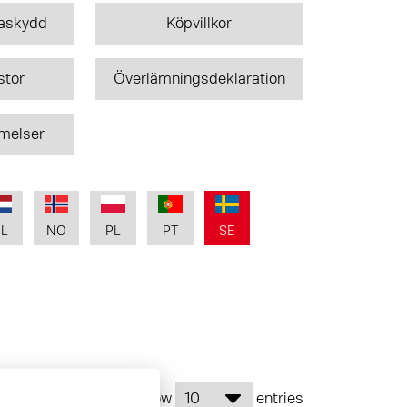
taskydd
Köpvillkor
stor
Överlämningsdeklaration
melser
L
NO
PL
PT
SE
Show
entries