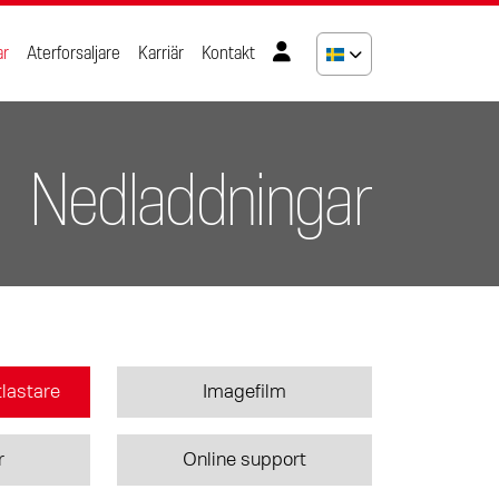
ar
Aterforsaljare
Karriär
Kontakt
Nedladdningar
ntlastare
Imagefilm
r
Online support