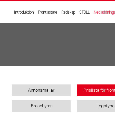
Introduktion
Frontlastare
Redskap
STOLL
Nedladdning
Annonsmallar
Prislista för fro
Broschyrer
Logotype