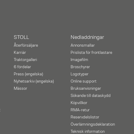
STOLL
Nedladdningar
Återförsäljare
Annonsmallar
Karriär
Prislista för frontlastare
Traktorgalleri
Imagefilm
6 fördelar
Broschyrer
Press (engelska)
Logotyper
Nyhetsarkiv (engelska)
Online support
Mässor
Bruksanvisningar
Sökande till dataskydd
Köpvillkor
t
RMA-retur
Reservdelslistor
Överlämningsdeklaration
Teknisk information