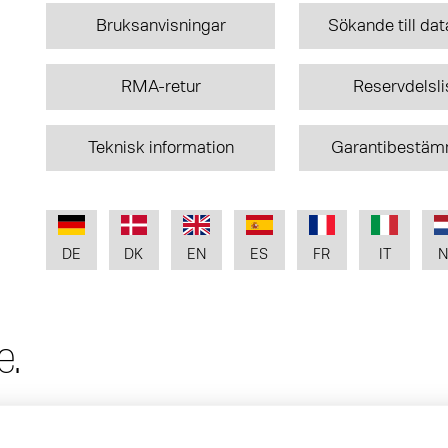
Bruksanvisningar
Sökande till da
RMA-retur
Reservdelsli
Teknisk information
Garantibestäm
DE
DK
EN
ES
FR
IT
N
e.