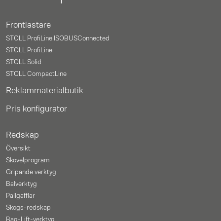
Frontlastare
STOLL ProfiLine ISOBUSConnected
STOLL ProfiLine
STOLL Solid
STOLL CompactLine
Reklammaterialbutik
Pris konfigurator
Redskap
Översikt
Skovelprogram
Gripande verktyg
Balverktyg
Pallgafflar
Skogs-redskap
Bag-Lift-verktyg