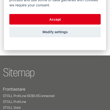
we require your consent.
Accept
Showing 1 to 3 of 3 entries
Modify settings
Previous
1
Next
Sitemap
Frontlastare
STOLL ProfiLine ISOBUSConnected
STOLL ProfiLine
STOLL Solid