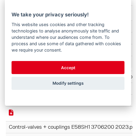
We take your privacy seriously!
This website uses cookies and other tracking
CompactLine FC+ E58FC+ 2025.pdf
technologies to analyse anonymously site traffic and
understand where our audiences come from. To
CompactLine FC
process and use some of data gathered with cookies
EN
we require your consent.
Accept
Control-valves + couplings E58SH1 3706200 2023.pd
Modify settings
ProfiLine FZ-FS
EN
Control-valves + couplings E58SH1 3706200 2023.pd