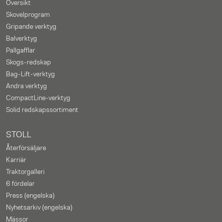
Översikt
Skovelprogram
Gripande verktyg
Balverktyg
Pallgafflar
Skogs-redskap
Bag-Lift-verktyg
Andra verktyg
CompactLine-verktyg
Solid redskapssortiment
STOLL
Återförsäljare
Karriär
Traktorgalleri
6 fördelar
Press (engelska)
Nyhetsarkiv (engelska)
Mässor