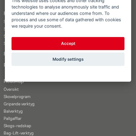
This website uses cookies and other tracking
technologies to analyse anonymously site traffic and
understand where our audiences come from. To
Frontlastare
process and use some of data gathered with cookies
STOLL ProfiLine ISOBUSConnected
we require your consent.
STOLL ProfiLine
STOLL Solid
Accept
STOLL CompactLine
Reklammaterialbutik
Modify settings
Pris konfigurator
Redskap
Översikt
Skovelprogram
Gripande verktyg
Balverktyg
Pallgafflar
Skogs-redskap
Bag-Lift-verktyg