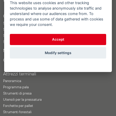
This website uses cookies and other tracking
technologies to analyse anonymously site traffic and
understand where our audiences come from. To
Caricatore frontale
process and use some of data gathered with cookies
STOLL ProfiLine ISOBUSConnected
we require your consent.
STOLL ProfiLine
STOLL Solid
Accept
STOLL CompactLine
Merchandise Shop
Modify settings
Configuratore del prezzo
Attrezzi terminali
Panoramica
Programma pala
Strumenti di presa
Utensili per la pressatura
Forchette per pallet
Strumenti forestali