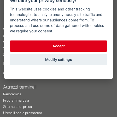
We take your privacy seriously!
Sitemap
This website uses cookies and other tracking
technologies to analyse anonymously site traffic and
understand where our audiences come from. To
process and use some of data gathered with cookies
Caricatore frontale
we require your consent.
STOLL ProfiLine ISOBUSConnected
STOLL ProfiLine
Accept
STOLL Solid
STOLL CompactLine
Modify settings
Merchandise Shop
Configuratore del prezzo
Attrezzi terminali
Panoramica
Programma pala
Strumenti di presa
Utensili per la pressatura