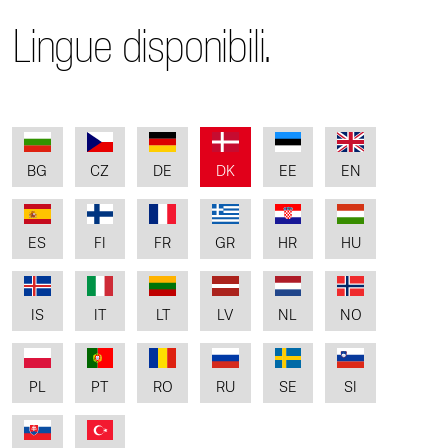
Lingue disponibili.
BG
CZ
DE
DK
EE
EN
ES
FI
FR
GR
HR
HU
IS
IT
LT
LV
NL
NO
PL
PT
RO
RU
SE
SI