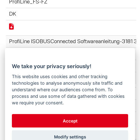
ProfiLine_FS-FZ
DK
ProfiLine ISOBUSConnected Softwareanleitung-3181 
ProfiLine_FS-FZ
DK
We take your privacy seriously!
This website uses cookies and other tracking
technologies to analyse anonymously site traffic and
understand where our audiences come from. To
ProfiLine FZ-FS 3620-4842 3745070-2025 DK.pdf
process and use some of data gathered with cookies
we require your consent.
ProfiLine_FS-FZ
DK
Accept
Modify settings