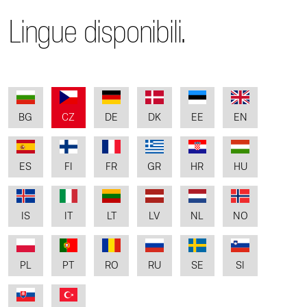
Lingue disponibili.
BG
CZ
DE
DK
EE
EN
ES
FI
FR
GR
HR
HU
IS
IT
LT
LV
NL
NO
PL
PT
RO
RU
SE
SI