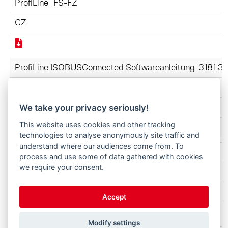
ProfiLine_FS-FZ
CZ
ProfiLine ISOBUSConnected Softwareanleitung-3181 
ProfiLine_FS-FZ
CZ
We take your privacy seriously!
This website uses cookies and other tracking
technologies to analyse anonymously site traffic and
understand where our audiences come from. To
ProfiLine FZ-FS 3620-4842 3745060-2025-CZ.pdf
process and use some of data gathered with cookies
we require your consent.
ProfiLine_FS-FZ
CZ
Accept
Modify settings