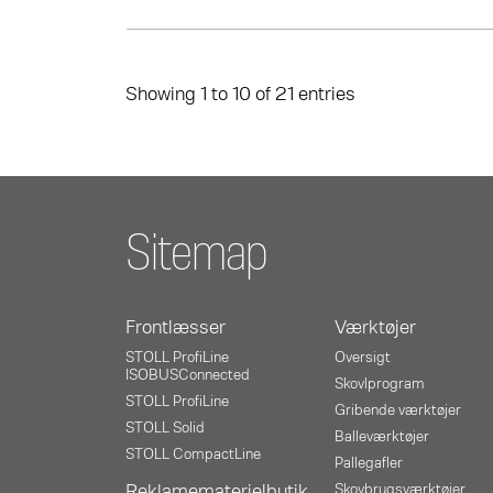
Showing 1 to 10 of 21 entries
Sitemap
Frontlæsser
Værktøjer
STOLL ProfiLine
Oversigt
ISOBUSConnected
Skovlprogram
STOLL ProfiLine
Gribende værktøjer
STOLL Solid
Balleværktøjer
STOLL CompactLine
Pallegafler
Reklamematerielbutik
Skovbrugsværktøjer