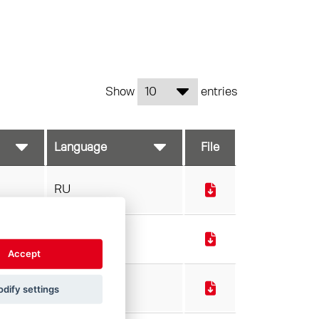
Show
entries
File
RU
e_FC
RU
Accept
RU
dify settings