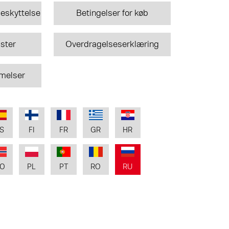
eskyttelse
Betingelser for køb
ister
Overdragelseserklæring
melser
S
FI
FR
GR
HR
O
PL
PT
RO
RU