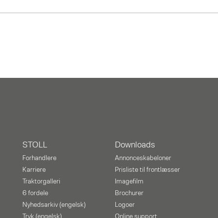
STOLL
Downloads
Forhandlere
Annonceskabeloner
Karriere
Prisliste til frontlæsser
Traktorgalleri
Imagefilm
6 fordele
Brochurer
Nyhedsarkiv (engelsk)
Logoer
Tryk (engelsk)
Online support