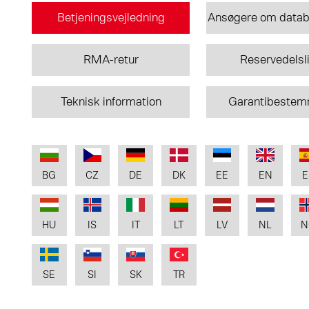
Betjeningsvejledning
Ansøgere om datab
RMA-retur
Reservedelsl
Teknisk information
Garantibestem
BG
CZ
DE
DK
EE
EN
E
HU
IS
IT
LT
LV
NL
N
SE
SI
SK
TR