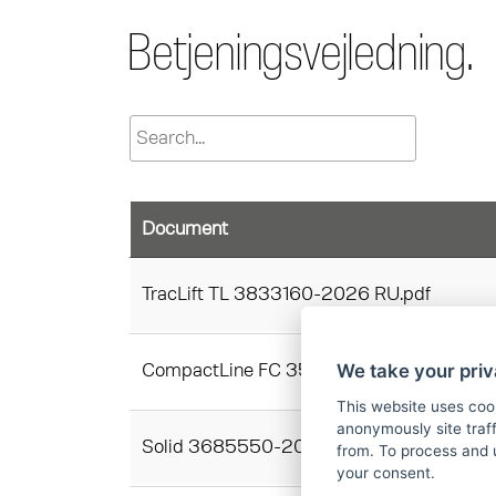
Betjeningsvejledning.
Document
TracLift TL 3833160-2026 RU.pdf
We take your priv
CompactLine FC 3521580-2025 RU.pdf
This website uses coo
anonymously site tra
Solid 3685550-2025 RU.pdf
from. To process and 
your consent.