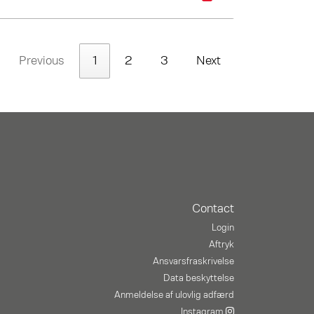
Previous
1
2
3
Next
Contact
Login
Aftryk
Ansvarsfraskrivelse
Data beskyttelse
Anmeldelse af ulovlig adfærd
Instagram