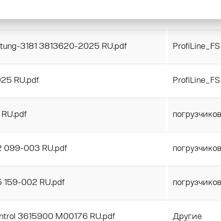
nected 3804750-2024 RU.pdf
ProfiLine_F
eitung-3181 3813620-2025 RU.pdf
ProfiLine_F
25 RU.pdf
ProfiLine_F
RU.pdf
погрузчико
 099-003 RU.pdf
погрузчико
 159-002 RU.pdf
погрузчико
ntrol 3615900 M00176 RU.pdf
Другие