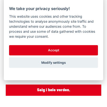
We take your privacy seriously!
This website uses cookies and other tracking
technologies to analyse anonymously site traffic and
understand where our audiences come from. To
process and use some of data gathered with cookies
we require your consent.
Salg i hele verden.
Accept
Modify settings
Kontakt os via vores verdensomspændende
forhandlernetværk, og vælg dit land eller din region.
Salg i hele verden.