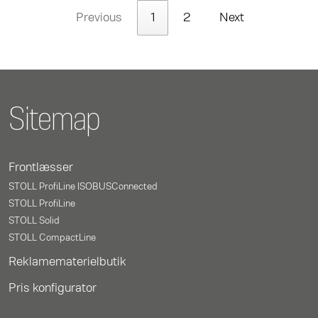
Previous
1
2
Next
Sitemap
Frontlæsser
STOLL ProfiLine ISOBUSConnected
STOLL ProfiLine
STOLL Solid
STOLL CompactLine
Reklamematerielbutik
Pris konfigurator