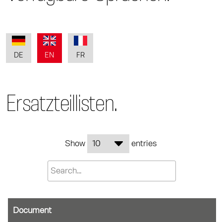
DE
EN
FR
Ersatzteillisten.
Show
entries
Document