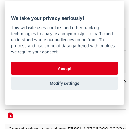
EN
We take your privacy seriously!
This website uses cookies and other tracking
CompactLine FC+ E58FC+ 2025.pdf
technologies to analyse anonymously site traffic and
understand where our audiences come from. To
CompactLine FC
process and use some of data gathered with cookies
we require your consent.
EN
Accept
Control-valves + couplings E58SH1 3706200 2023.pd
Modify settings
ProfiLine FZ-FS
EN