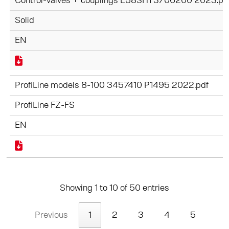
Control-valves + couplings E58SH1 3706200 2023.pd
Solid
EN
ProfiLine models 8-100 3457410 P1495 2022.pdf
ProfiLine FZ-FS
EN
Showing 1 to 10 of 50 entries
Previous
1
2
3
4
5