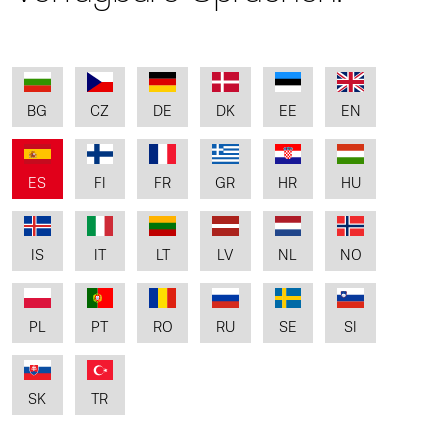
BG
CZ
DE
DK
EE
EN
ES
FI
FR
GR
HR
HU
IS
IT
LT
LV
NL
NO
PL
PT
RO
RU
SE
SI
SK
TR