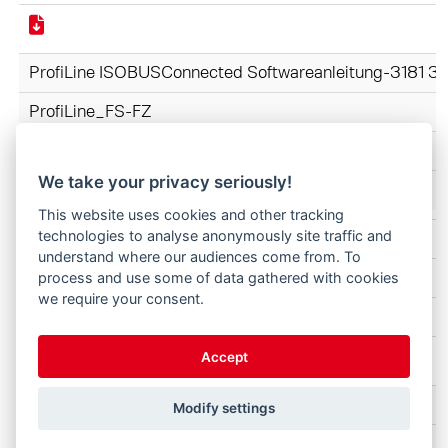
ProfiLine ISOBUSConnected Softwareanleitung-3181 
ProfiLine_FS-FZ
ES
We take your privacy seriously!
This website uses cookies and other tracking
technologies to analyse anonymously site traffic and
ProfiLine FZ-FS 3620-4842 3745090-2025 ES.pdf
understand where our audiences come from. To
ProfiLine_FS-FZ
process and use some of data gathered with cookies
we require your consent.
ES
Accept
Cazos Profi 3728340 B57WZ4 160-002 ES.pdf
Modify settings
Herramientas