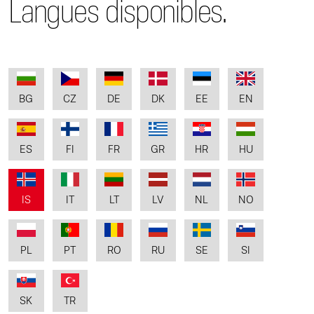
Langues disponibles.
BG
CZ
DE
DK
EE
EN
ES
FI
FR
GR
HR
HU
IS
IT
LT
LV
NL
NO
PL
PT
RO
RU
SE
SI
SK
TR