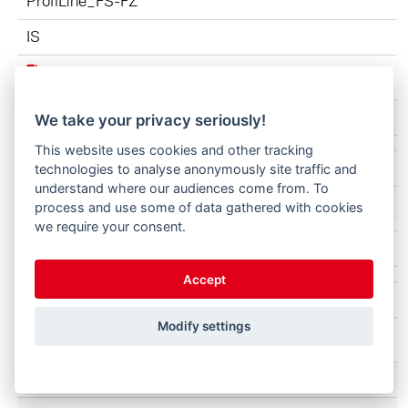
ProfiLine_FS-FZ
IS
ProfiLine FZ-FS 3620-4842 3745160-2025 IS.pdf
We take your privacy seriously!
This website uses cookies and other tracking
IS
technologies to analyse anonymously site traffic and
understand where our audiences come from. To
process and use some of data gathered with cookies
we require your consent.
Skóflur Profi 3728410 B57WZ4 160-002 IS.pdf
Accept
IS
Modify settings
Verkfæri Profi 3724260 B57WZ2 099-003 IS.pdf