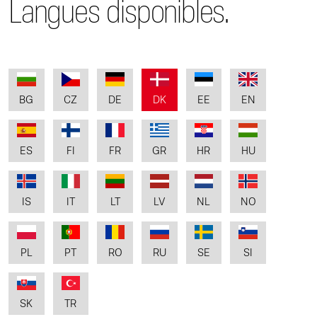
Langues disponibles.
BG
CZ
DE
DK
EE
EN
ES
FI
FR
GR
HR
HU
IS
IT
LT
LV
NL
NO
PL
PT
RO
RU
SE
SI
SK
TR