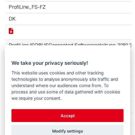
ProfiLine_FS-FZ
DK
ProfiLine ISOBUSConnected Softwareanleitung-3181 
ProfiLine_FS-FZ
We take your privacy seriously!
DK
This website uses cookies and other tracking
technologies to analyse anonymously site traffic and
understand where our audiences come from. To
process and use some of data gathered with cookies
ProfiLine FZ-FS 3620-4842 3745070-2025 DK.pdf
we require your consent.
ProfiLine_FS-FZ
Accept
DK
Modify settings