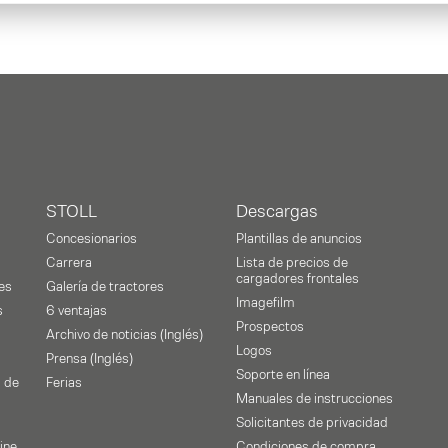
STOLL
Descargas
Concesionarios
Plantillas de anuncios
Carrera
Lista de precios de
cargadores frontales
es
Galería de tractores
Imagefilm
s
6 ventajas
Prospectos
Archivo de noticias (Inglés)
Logos
Prensa (Inglés)
Soporte en línea
 de
Ferias
Manuales de instrucciones
Solicitantes de privacidad
ine
Condiciones de compra