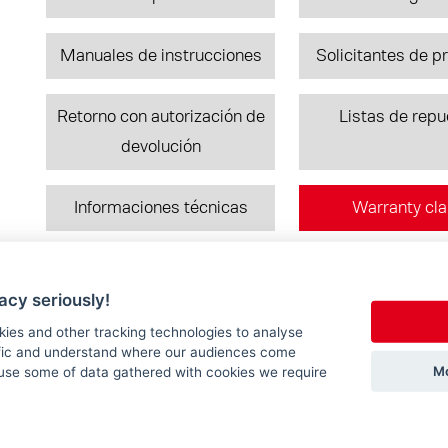
Manuales de instrucciones
Solicitantes de p
Retorno con autorización de
Listas de rep
devolución
Informaciones técnicas
Warranty cl
acy seriously!
DE
EN
FR
kies and other tracking technologies to analyse
ffic and understand where our audiences come
Mo
use some of data gathered with cookies we require