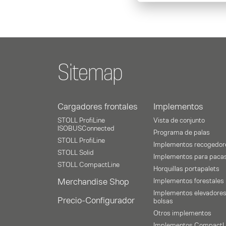
Sitemap
Cargadores frontales
Implementos
STOLL ProfiLine
Vista de conjunto
ISOBUSConnected
Programa de palas
STOLL ProfiLine
Implementos recogedor
STOLL Solid
Implementos para paca
STOLL CompactLine
Horquillas portapalets
Merchandise Shop
Implementos forestales
Implementos elevadores
Precio-Configurador
bolsas
Otros implementos
Implementos CompactL