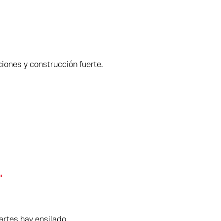
iones y construcción fuerte.
.
artes hay ensilado.