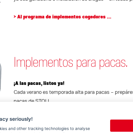
> Al programa de implementos cogedores ...
Implementos para pacas.
¡A las pacas, listos ya!
Cada verano es temporada alta para pacas – prepáre
pacas de STOLL.
acy seriously!
> Al programa de implementos para pacas ...
kies and other tracking technologies to analyse