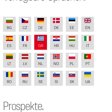
BG
CZ
DE
DK
EE
EN
ES
FR
GR
HR
HU
IT
LT
LV
NL
NO
PL
PT
RO
RU
SE
SI
SK
UA
Prospekte.