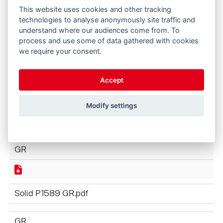
GR
This website uses cookies and other tracking
technologies to analyse anonymously site traffic and
understand where our audiences come from. To
process and use some of data gathered with cookies
Image Η εταιρεία P1592 GR.pdf
we require your consent.
GR
Accept
Modify settings
ΕΡΓΑΛΕΙΑ P1591 GR.pdf
GR
Solid P1589 GR.pdf
GR