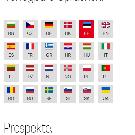
BG
CZ
DE
DK
EE
EN
ES
FR
GR
HR
HU
IT
LT
LV
NL
NO
PL
PT
RO
RU
SE
SI
SK
UA
Prospekte.