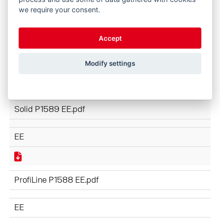
we require your consent.
Accept
ProfiLine NEXT GENERATION P1610 EE.pdf
Modify settings
EE
Solid P1589 EE.pdf
EE
ProfiLine P1588 EE.pdf
EE