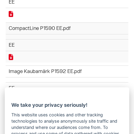
EE
CompactLine P1590 EE.pdf
EE
Image Kaubamärk P1592 EE.pdf
EE
We take your privacy seriously!
TÖÖSEADISED P1591 EE.pdf
This website uses cookies and other tracking
technologies to analyse anonymously site traffic and
understand where our audiences come from. To
EE
process and use some of data gathered with cookies