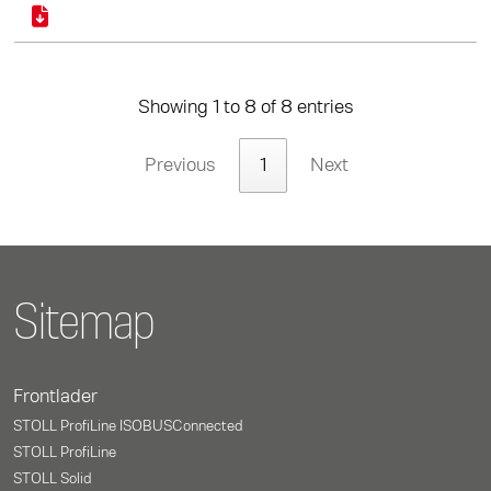
Showing 1 to 8 of 8 entries
Previous
1
Next
Sitemap
Frontlader
STOLL ProfiLine ISOBUSConnected
STOLL ProfiLine
STOLL Solid