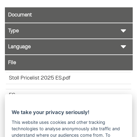
Document
File
Stoll Pricelist 2025 ES.pdf
ES
We take your privacy seriously!
Bracket liftarm reference EN 01-2025.pdf
This website uses cookies and other tracking
technologies to analyse anonymously site traffic and
understand where our audiences come from. To