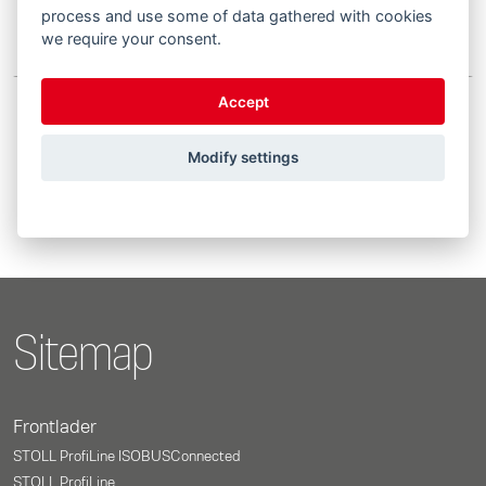
ES
process and use some of data gathered with cookies
we require your consent.
Accept
Showing 1 to 3 of 3 entries
Modify settings
Previous
1
Next
Sitemap
Frontlader
STOLL ProfiLine ISOBUSConnected
STOLL ProfiLine