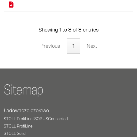
Showing 1 to 8 of 8 entries
Previous
1
Next
Sitemap
Ładowacze czołowe
STOLL ProfiLine ISOBUSConnected
STOLL ProfiLine
STOLL Solid