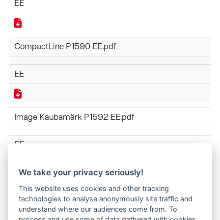
EE
CompactLine P1590 EE.pdf
EE
Image Kaubamärk P1592 EE.pdf
EE
We take your privacy seriously!
TÖÖSEADISED P1591 EE.pdf
This website uses cookies and other tracking
technologies to analyse anonymously site traffic and
understand where our audiences come from. To
EE
process and use some of data gathered with cookies