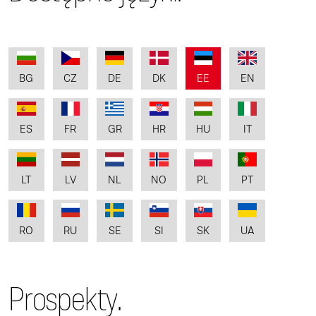
BG
CZ
DE
DK
EE
EN
ES
FR
GR
HR
HU
IT
LT
LV
NL
NO
PL
PT
RO
RU
SE
SI
SK
UA
Prospekty.