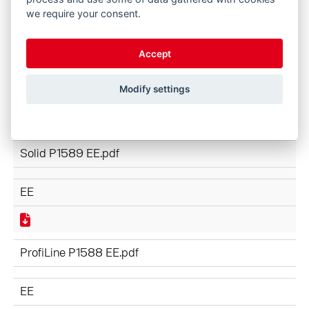
we require your consent.
Accept
ProfiLine NEXT GENERATION P1610 EE.pdf
Modify settings
EE
Solid P1589 EE.pdf
EE
ProfiLine P1588 EE.pdf
EE