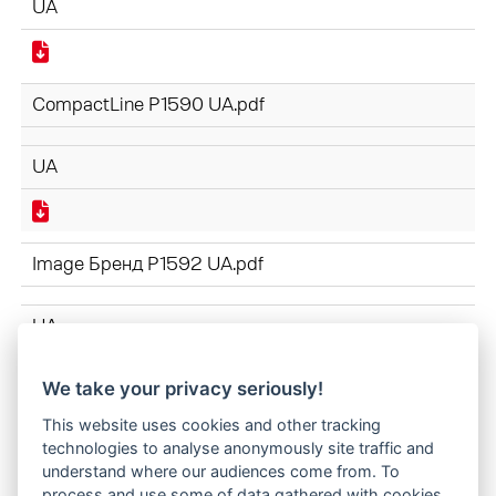
UA
CompactLine P1590 UA.pdf
UA
Image Бренд P1592 UA.pdf
UA
We take your privacy seriously!
РОБОЧІ ОРГАНИ P1591 UA.pdf
This website uses cookies and other tracking
technologies to analyse anonymously site traffic and
understand where our audiences come from. To
UA
process and use some of data gathered with cookies