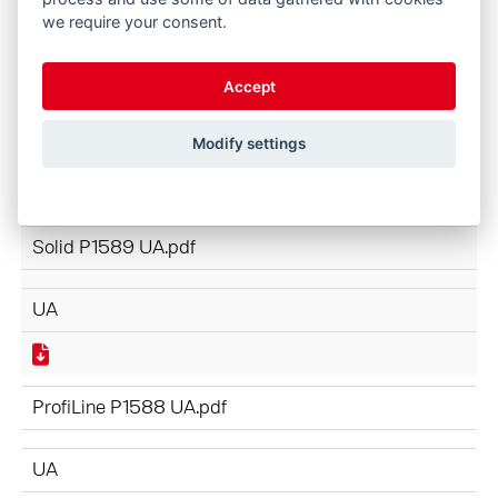
we require your consent.
Accept
ProfiLine NEXT GENERATION P1610 UA.pdf
Modify settings
UA
Solid P1589 UA.pdf
UA
ProfiLine P1588 UA.pdf
UA