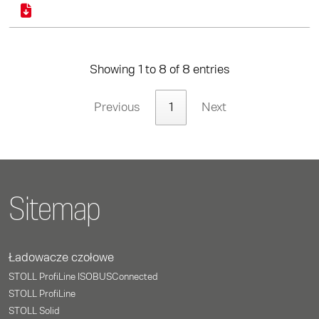
Showing 1 to 8 of 8 entries
Previous
1
Next
Sitemap
Ładowacze czołowe
STOLL ProfiLine ISOBUSConnected
STOLL ProfiLine
STOLL Solid