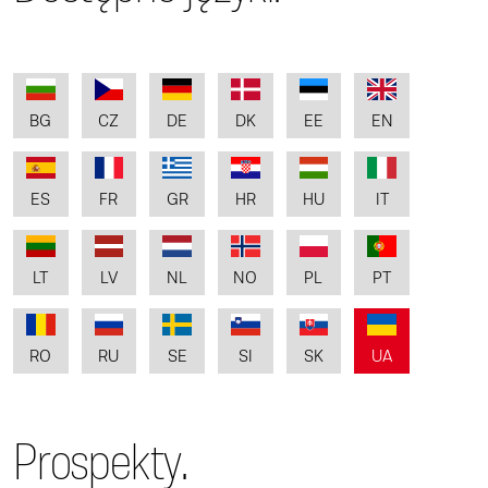
BG
CZ
DE
DK
EE
EN
ES
FR
GR
HR
HU
IT
LT
LV
NL
NO
PL
PT
RO
RU
SE
SI
SK
UA
Prospekty.