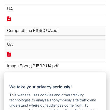
UA
CompactLine P1590 UA.pdf
UA
Image Бренд P1592 UA.pdf
UA
We take your privacy seriously!
This website uses cookies and other tracking
technologies to analyse anonymously site traffic and
РОБОЧІ ОРГАНИ P1591 UA.pdf
understand where our audiences come from. To