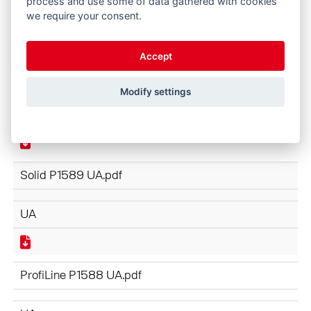
process and use some of data gathered with cookies
UA
we require your consent.
Accept
ProfiLine NEXT GENERATION P1610 UA.pdf
Modify settings
UA
Solid P1589 UA.pdf
UA
ProfiLine P1588 UA.pdf