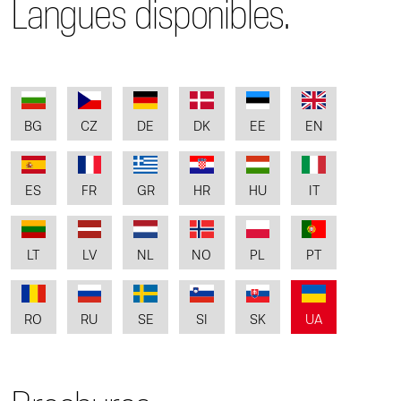
Langues disponibles.
BG
CZ
DE
DK
EE
EN
ES
FR
GR
HR
HU
IT
LT
LV
NL
NO
PL
PT
RO
RU
SE
SI
SK
UA