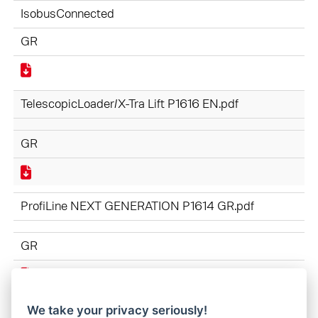
IsobusConnected
GR
TelescopicLoader/X-Tra Lift P1616 EN.pdf
GR
ProfiLine NEXT GENERATION P1614 GR.pdf
GR
CompactLine P1590 GR.pdf
We take your privacy seriously!