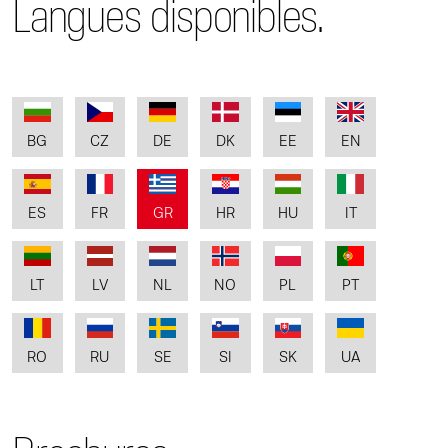
Langues disponibles.
BG
CZ
DE
DK
EE
EN
ES
FR
GR
HR
HU
IT
LT
LV
NL
NO
PL
PT
RO
RU
SE
SI
SK
UA