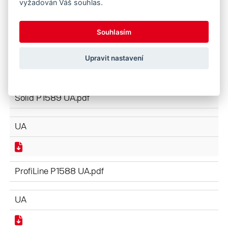
vyžadován Váš souhlas.
ProfiLine NEXT GENERATION P1610 UA.pdf
Souhlasím
UA
Upravit nastavení
Solid P1589 UA.pdf
UA
ProfiLine P1588 UA.pdf
UA