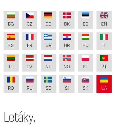
BG
CZ
DE
DK
EE
EN
ES
FR
GR
HR
HU
IT
LT
LV
NL
NO
PL
PT
RO
RU
SE
SI
SK
UA
Letáky.