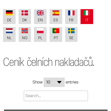
DE
DK
EN
ES
FR
IT
NL
NO
PL
PT
SE
Ceník čelních nakladačů.
Show
entries