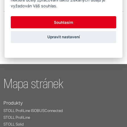
vyžadován Váš souhlas.
Souhlasím
Showing 1 to 3 of 3 entries
Upravit nastavení
Previous
1
Next
Mapa stránek
Produkty
STOLL ProfiLine ISOBUSConnected
STOLL ProfiLine
STOLL Solid