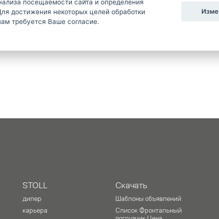
нализа посещаемости сайта и определения
Изме
Для достижения некоторых целей обработки
SK
UA
ам требуется Ваше согласие.
STOLL
Скачать
дилер
Шаблоны объявлений
карьера
Список Фронтальный
погрузчик Цена