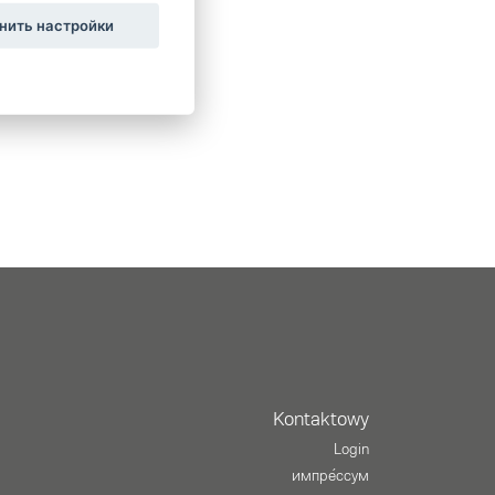
нить настройки
Kontaktowy
Login
импре́ссум