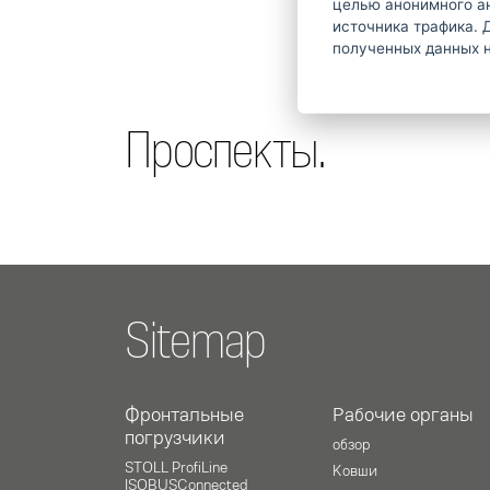
целью анонимного а
источника трафика. 
полученных данных н
Проспекты.
Sitemap
Фронтальные
Рабочие органы
погрузчики
oбзор
STOLL ProfiLine
Ковши
ISOBUSConnected