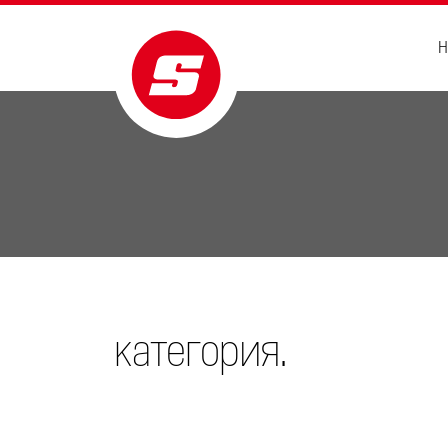
H
категория.