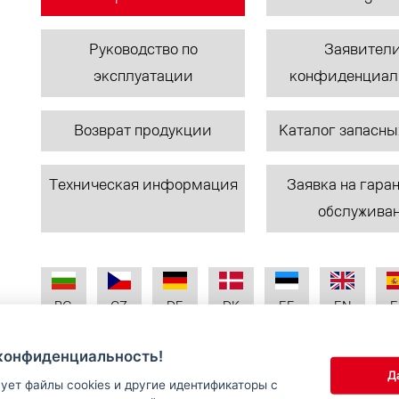
Руководство по
Заявители
эксплуатации
конфиденциал
Возврат продукции
Каталог запасны
Техническая информация
Заявка на гара
обслужива
BG
CZ
DE
DK
EE
EN
E
конфиденциальность!
IT
LT
LV
NL
NO
PL
P
Д
ует файлы cookies и другие идентификаторы с