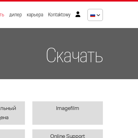
ть
дилер
карьера
Kontaktowy
Скачать
альный
Imagefilm
Цена
Online Support