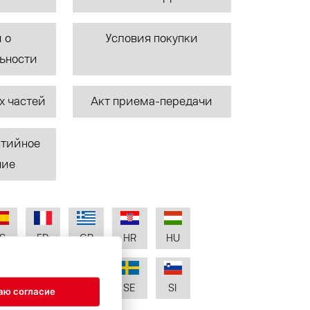
 о
Условия покупки
ьности
х частей
Акт приема-передачи
нтийное
ние
S
FR
GR
HR
HU
T
RO
RU
SE
SI
аю согласие