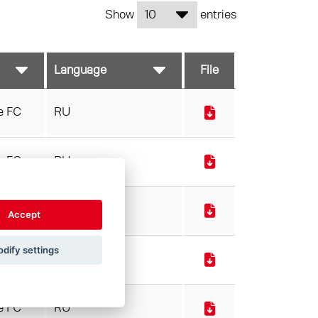
Show
entries
File
e FC
RU
e FC
RU
e FC
RU
Accept
dify settings
e FC
RU
e FC
RU