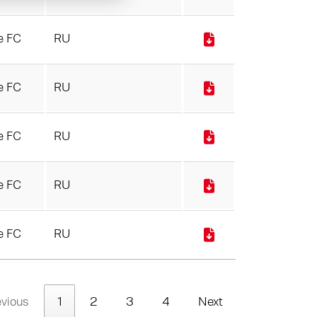
e FC
RU
e FC
RU
e FC
RU
e FC
RU
e FC
RU
evious
1
2
3
4
Next