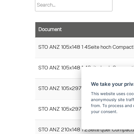
Document
STO ANZ 105x148 1 4Seite hoch Compact
STO ANZ 105x148 1 4Seite hoch Compact
We take your priv
STO ANZ 105x297 1 2Seite hoch Compact
This website uses coo
anonymously site tra
from. To process and 
STO ANZ 105x297 1 2Seite hoch Compact
your consent.
STO ANZ 210x148 1 2Seite quer CompactL