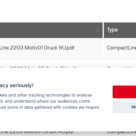
Line 2203 Motiv01 Druck RU.pdf
CompactLin
Line 2203 Motiv02 Druck RU.pdf
CompactLin
acy seriously!
Line 2203 Motiv01 Druck RU.pdf
CompactLin
kies and other tracking technologies to analyse
ffic and understand where our audiences come
Mo
use some of data gathered with cookies we require
Line 2203 Motiv02 Druck RU.pdf
CompactLin
ine 2203 Motiv01 Druck RU.pdf
CompactLin