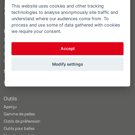
This website uses cookies and other tracking
Sitemap
technologies to analyse anonymously site traffic and
understand where our audiences come from. To
process and use some of data gathered with cookies
we require your consent.
Produits
STOLL ProfiLine ISOBUSConnected
STOLL ProfiLine
Accept
STOLL Solid
STOLL CompactLine
Modify settings
Merchandise Shop
Prix-Configurateur
Outils
Aperçu
Gamme de pelles
Outils de préhension
Outils pour balles