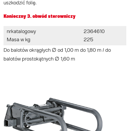
uszkodzić folię.
Konieczny 3. obwód sterowniczy
nrkatalogowy
2364610
Masa w kg
225
Do balotów okrągłych ∅ od 1,00 m do 1,80 m / do
balotów prostokątnych ∅ 1,60 m