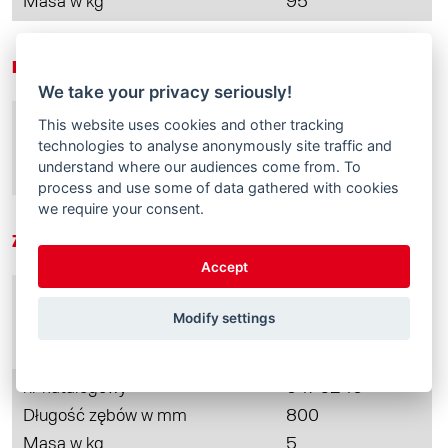
Masa w kg
95
Rama
We take your privacy seriously!
nr katalogowy
3385190
This website uses cookies and other tracking
technologies to analyse anonymously site traffic and
Długość zębów w mm
1.000
understand where our audiences come from. To
Masa w kg
76
process and use some of data gathered with cookies
we require your consent.
Zęby do dużych ciężarów (dane na szt.)
Accept
nr katalogowy
1330130
Modify settings
Długość zębów w mm
1.200
Masa w kg
9
nr katalogowy
0476240
Długość zębów w mm
800
Masa w kg
5