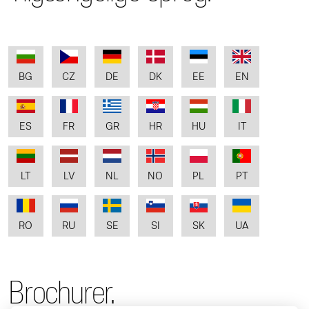
BG
CZ
DE
DK
EE
EN
ES
FR
GR
HR
HU
IT
LT
LV
NL
NO
PL
PT
RO
RU
SE
SI
SK
UA
Brochurer.