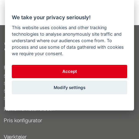
We take your privacy seriously!
This website uses cookies and other tracking
technologies to analyse anonymously site traffic and
understand where our audiences come from. To
Sitemap
process and use some of data gathered with cookies
we require your consent.
Frontlæsser
Accept
STOLL ProfiLine ISOBUSConnected
STOLL ProfiLine
Modify settings
STOLL Solid
STOLL CompactLine
Reklamematerielbutik
Pris konfigurator
Værktøjer