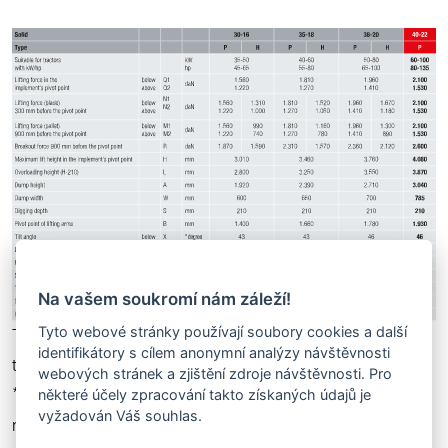
Na vašem soukromí nám záleží!
Tyto webové stránky používají soubory cookies a další
The values given are averages. Depending on the type of
identifikátory s cílem anonymní analýzy návštěvnosti
tractor, these values may deviate up or down.
webových stránek a zjištění zdroje návštěvnosti. Pro
některé účely zpracování takto získaných údajů je
*Due to the risk of the tractor tipping, front loader work
vyžadován Váš souhlas.
may only be carried out when there is a suitable weight